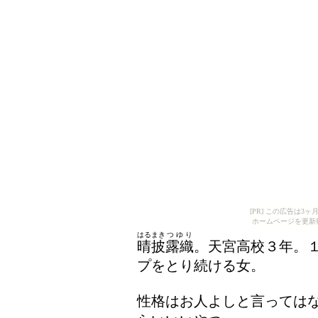
[PR] この広告は
ホームページを更新
はるまき
つゆり
晴披
露織
。天宮高校３年。
プをとり続ける女。
性格はお人よしと言っては