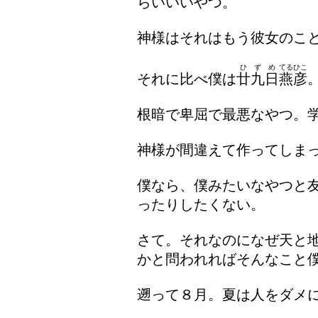
らいいいやつ。
神様はそれはもう彼女のこ
ひずめ
てるひこ
それに比べ僕は
廿九日
燕彦
根暗で卑屈で最悪なやつ。
神様が間違えて作ってしま
僕なら、僕みたいなやつと
ったりしたくない。
さて。それなのになぜ天と
かと問われればそんなこと
遡って８月。夏は人をダメ