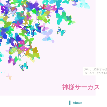
[PR] この広告は
ホームページを更新
神様サーカス
About