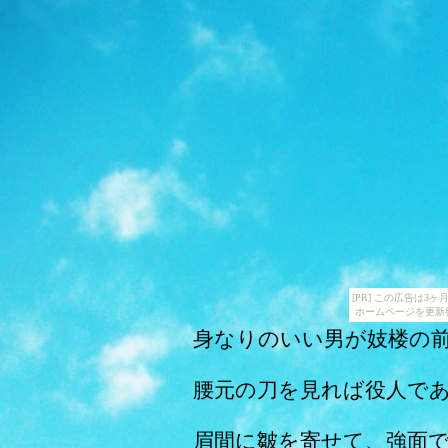
[PR] この広告は
ホームページを更新
身なりのいい男が妓楼の
腰元の刀を見れば役人で
眉間に皺を寄せて、強面