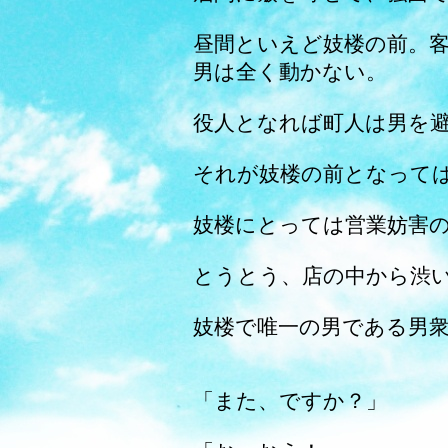
昼間といえど妓楼の前。
男は全く動かない。
役人となれば町人は男を
それが妓楼の前となって
妓楼にとっては営業妨害
とうとう、店の中から渋
妓楼で唯一の男である男
「また、ですか？」